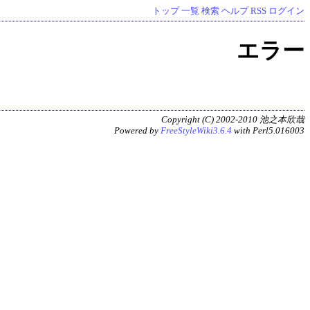
トップ
一覧
検索
ヘルプ
RSS
ログイン
エラー
Copyright (C) 2002-2010 池之本欣哉
Powered by
FreeStyleWiki3.6.4
with Perl5.016003