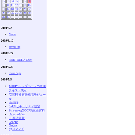
2
3
4
5
6
7
8
9
10
11
12
13
14
15
16
17
18
19
20
21
22
23
24
25
26
27
28
29
30
31
2010/8/2
Menu
2009/8/10
streaming
2008/8/27
RRDTOOLとCacti
2008/5/25
FrontPage
2008/5/5
XOOPSトップページの段組
テキスト表示
XOOPS多言語機能モジュー
ル
phpESP
fmlのセキュリティ設定
Bmsurvey(XOOPS)変更資料
phpscheduleit
PC死活監視
Ganglia
Nagios
ftpコマンド