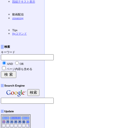
段組テキスト表示
動画配信
streaming
Tips
ftpコマンド
検索
キーワード
AND
OR
ページ内容も含める
Search Engine
Update
<<
2026-8
>>
日
月
火
水
木
金
土
1