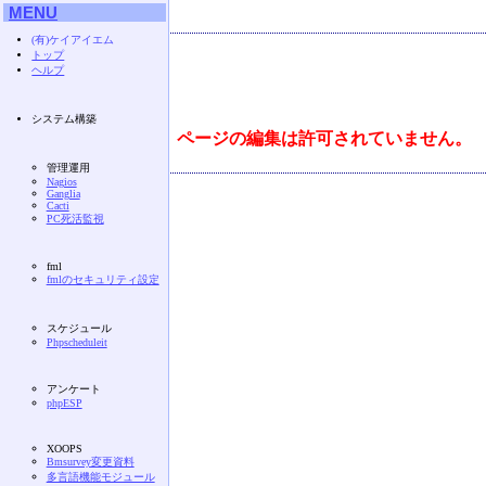
MENU
(有)ケイアイエム
トップ
ヘルプ
システム構築
ページの編集は許可されていません。
管理運用
Nagios
Ganglia
Cacti
PC死活監視
fml
fmlのセキュリティ設定
スケジュール
Phpscheduleit
アンケート
phpESP
XOOPS
Bmsurvey変更資料
多言語機能モジュール