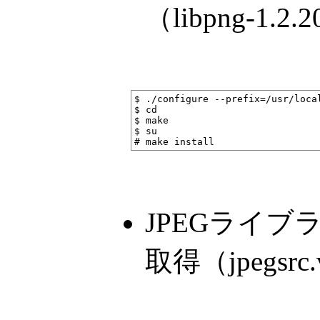
（libpng-1.2.2
$ ./configure --prefix=/usr/local
$ cd 

$ make

$ su

JPEGライブ
取得（jpegsrc.