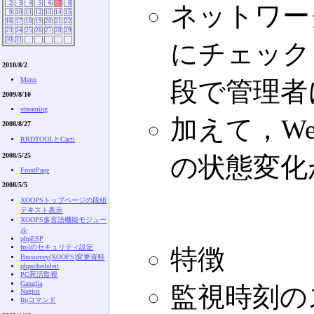
2
3
4
5
6
7
8
ネットワー
9
10
11
12
13
14
15
16
17
18
19
20
21
22
23
24
25
26
27
28
29
30
31
にチェック
2010/8/2
Menu
段で管理者
2009/8/10
streaming
加えて，W
2008/8/27
RRDTOOLとCacti
2008/5/25
の状態変化
FrontPage
2008/5/5
XOOPSトップページの段組
テキスト表示
XOOPS多言語機能モジュー
ル
phpESP
fmlのセキュリティ設定
特徴
Bmsurvey(XOOPS)変更資料
phpscheduleit
PC死活監視
Ganglia
監視時刻の
Nagios
ftpコマンド