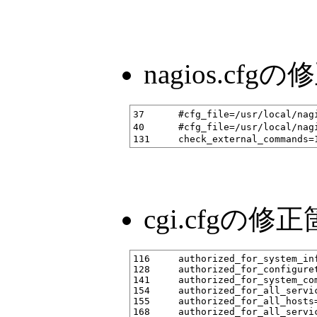
nagios.cfg
37	#cfg_file=/usr/local/nagios/etc/checkcommands.cfg　←これはなかった。

40	#cfg_file=/usr/local/nagios/etc/misccommands.cfg　←これはなかった。

cgi.cfgの修
116	authorized_for_system_information=nagios

128	authorized_for_configuretion_information=nagios

141	authorized_for_system_commands=nagios

154	authorized_for_all_services=nagios

155	authorized_for_all_hosts=nagios

168	authorized_for_all_service_commands=nagios
