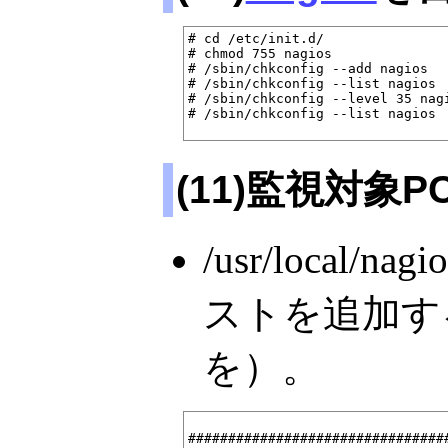
# cd /etc/init.d/

# chmod 755 nagios

# /sbin/chkconfig --add nagios

# /sbin/chkconfig --list nagios

# /sbin/chkconfig --level 35 nagi
# /sbin/chkconfig --list nagios

(11)監視対象
/usr/local/na
ストを追加す
を）。