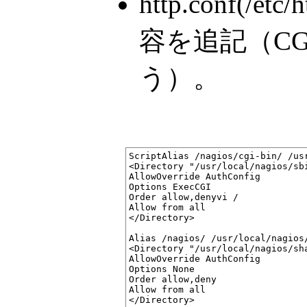
http.conf(/et
容を追記（C
う）。
ScriptAlias /nagios/cgi-bin/ /usr
<Directory "/usr/local/nagios/sbi
AllowOverride AuthConfig

Options ExecCGI

Order allow,denyvi /

Allow from all

</Directory>

Alias /nagios/ /usr/local/nagios/
<Directory "/usr/local/nagios/sha
AllowOverride AuthConfig

Options None

Order allow,deny

Allow from all
