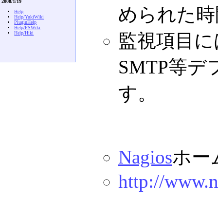
2008/1/19
められた時
Help
Help/YukiWiki
PluginHelp
Help/FSWiki
監視項目には
Help/Hiki
SMTP等
す。
Nagios
ホー
http://www.n