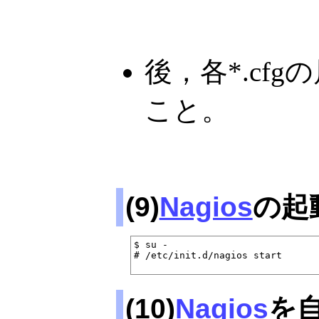
後，各*.cf
こと。
(9)
Nagios
の起
$ su -

# /etc/init.d/nagios start

(10)
Nagios
を