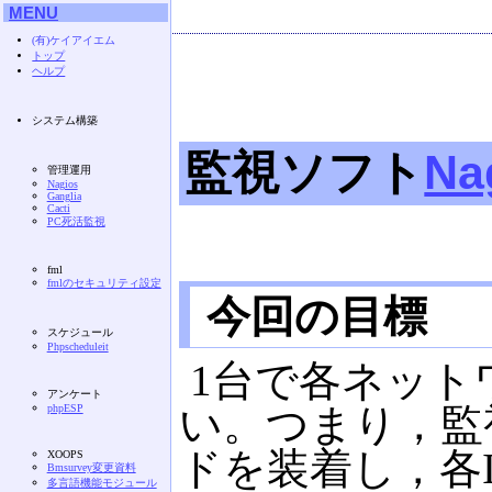
MENU
(有)ケイアイエム
トップ
ヘルプ
システム構築
監視ソフト
Na
管理運用
Nagios
Ganglia
Cacti
PC死活監視
fml
fmlのセキュリティ設定
今回の目標
スケジュール
Phpscheduleit
1台で各ネット
アンケート
い。つまり，監視
phpESP
ドを装着し，各
XOOPS
Bmsurvey変更資料
多言語機能モジュール