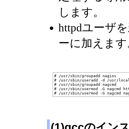
します。
httpdユーザ
ーに加えます
# /usr/sbin/groupadd nagios

# /usr/sbin/useradd -d /usr/local
# /usr/sbin/groupadd nagcmd

# /usr/sbin/usermod -G nagcmd htt
(1)gccの