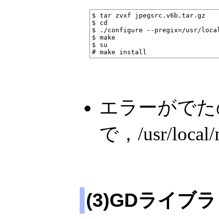
$ tar zvxf jpegsrc.v6b.tar.gz

$ cd 

$ ./configure --pregix=/usr/local
$ make 

$ su

エラーがでた
で，/usr/loca
(3)GDライ