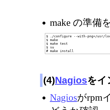
make の準
$ ./configure --with-png=/usr/lo
$ make

$ make test

$ su

(4)
Nagios
をイ
Nagios
がrp