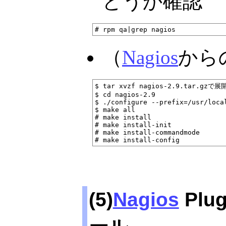
どうか確認
（
Nagios
から
$ tar xvzf nagios-2.9.tar.gzで展開
$ cd nagios-2.9

$ ./configure --prefix=/usr/loca
$ make all

# make install

# make install-init

# make install-commandmode

(5)
Nagios
Plu