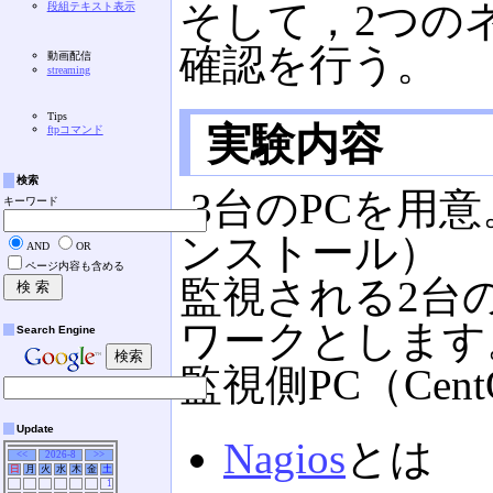
そして，2つの
段組テキスト表示
確認を行う。
動画配信
streaming
Tips
実験内容
ftpコマンド
検索
3台のPCを用
キーワード
ンストール）
AND
OR
ページ内容も含める
監視される2台の
ワークとします
Search Engine
監視側PC（Cent
Update
Nagios
とは
<<
2026-8
>>
日
月
火
水
木
金
土
1