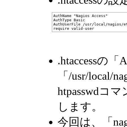
AuthName "Nagios Access"

AuthType Basic

AuthUserFile /usr/local/nagios/et
.htaccessの
「/usr/local/na
htpassw
します。
今回は、「na