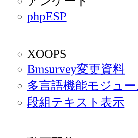
アンケート
phpESP
XOOPS
Bmsurvey変更資料
多言語機能モジュー
段組テキスト表示