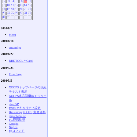
2
3
4
5
6
7
8
9
10
11
12
13
14
15
16
17
18
19
20
21
22
23
24
25
26
27
28
29
30
31
2010/8/2
Menu
2009/8/10
streaming
2008/8/27
RRDTOOLとCacti
2008/5/25
FrontPage
2008/5/5
XOOPSトップページの段組
テキスト表示
XOOPS多言語機能モジュー
ル
phpESP
fmlのセキュリティ設定
Bmsurvey(XOOPS)変更資料
phpscheduleit
PC死活監視
Ganglia
Nagios
ftpコマンド