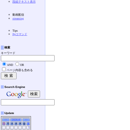
段組テキスト表示
動画配信
streaming
Tips
ftpコマンド
検索
キーワード
AND
OR
ページ内容も含める
Search Engine
Update
<<
2026-8
>>
日
月
火
水
木
金
土
1