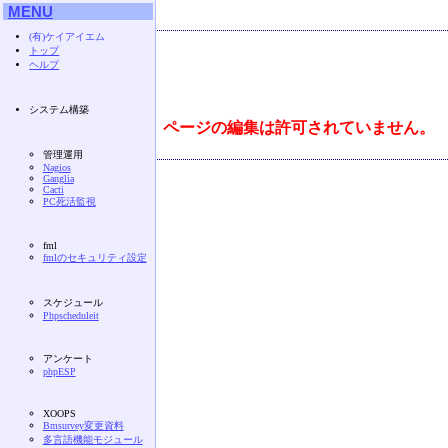
MENU
(有)ケイアイエム
トップ
ヘルプ
システム構築
ページの編集は許可されていません。
管理運用
Nagios
Ganglia
Cacti
PC死活監視
fml
fmlのセキュリティ設定
スケジュール
Phpscheduleit
アンケート
phpESP
XOOPS
Bmsurvey変更資料
多言語機能モジュール