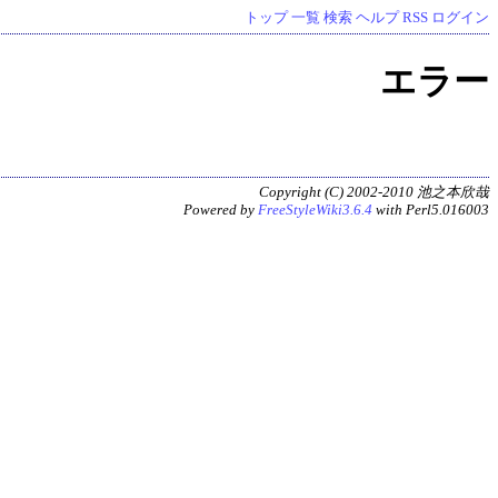
トップ
一覧
検索
ヘルプ
RSS
ログイン
エラー
Copyright (C) 2002-2010 池之本欣哉
Powered by
FreeStyleWiki3.6.4
with Perl5.016003