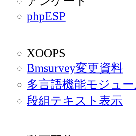
アンケート
phpESP
XOOPS
Bmsurvey変更資料
多言語機能モジュー
段組テキスト表示