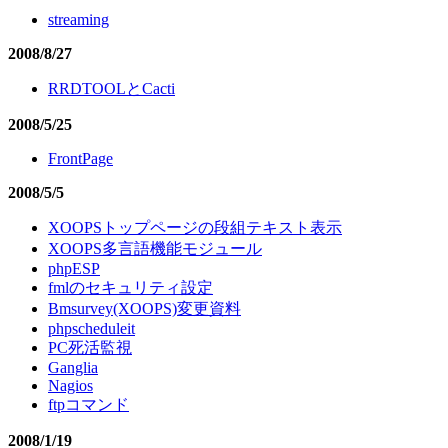
streaming
2008/8/27
RRDTOOLとCacti
2008/5/25
FrontPage
2008/5/5
XOOPSトップページの段組テキスト表示
XOOPS多言語機能モジュール
phpESP
fmlのセキュリティ設定
Bmsurvey(XOOPS)変更資料
phpscheduleit
PC死活監視
Ganglia
Nagios
ftpコマンド
2008/1/19