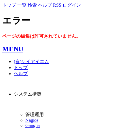
トップ
一覧
検索
ヘルプ
RSS
ログイン
エラー
ページの編集は許可されていません。
MENU
(有)ケイアイエム
トップ
ヘルプ
システム構築
管理運用
Nagios
Ganglia