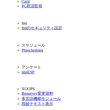
Cacti
PC死活監視
fml
fmlのセキュリティ設定
スケジュール
Phpscheduleit
アンケート
phpESP
XOOPS
Bmsurvey変更資料
多言語機能モジュール
段組テキスト表示