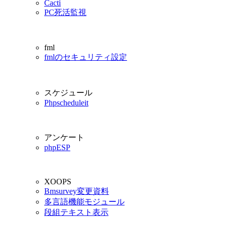
Cacti
PC死活監視
fml
fmlのセキュリティ設定
スケジュール
Phpscheduleit
アンケート
phpESP
XOOPS
Bmsurvey変更資料
多言語機能モジュール
段組テキスト表示