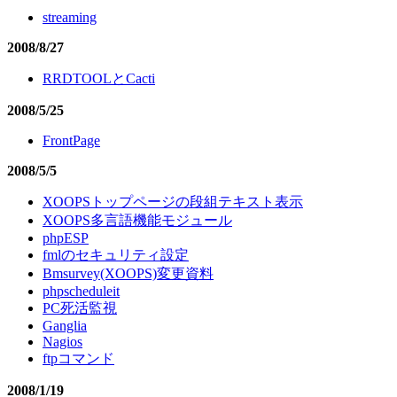
streaming
2008/8/27
RRDTOOLとCacti
2008/5/25
FrontPage
2008/5/5
XOOPSトップページの段組テキスト表示
XOOPS多言語機能モジュール
phpESP
fmlのセキュリティ設定
Bmsurvey(XOOPS)変更資料
phpscheduleit
PC死活監視
Ganglia
Nagios
ftpコマンド
2008/1/19