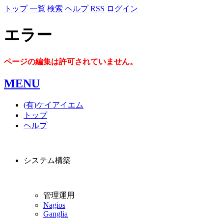
トップ
一覧
検索
ヘルプ
RSS
ログイン
エラー
ページの編集は許可されていません。
MENU
(有)ケイアイエム
トップ
ヘルプ
システム構築
管理運用
Nagios
Ganglia